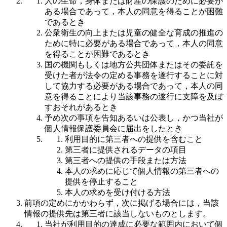
人の生命，身体または財産の保護のために必要が
ある場合であって，本人の同意を得ることが困難
であるとき
公衆衛生の向上または児童の健全な育成の推進の
ために特に必要がある場合であって，本人の同意
を得ることが困難であるとき
国の機関もしくは地方公共団体またはその委託を
受けた者が法令の定める事務を遂行することに対
して協力する必要がある場合であって，本人の同
意を得ることにより当該事務の遂行に支障を及ぼ
すおそれがあるとき
予め次の事項を告知あるいは公表し，かつ当社が
個人情報保護委員会に届出をしたとき
利用目的に第三者への提供を含むこと
第三者に提供されるデータの項目
第三者への提供の手段または方法
本人の求めに応じて個人情報の第三者への
提供を停止すること
本人の求めを受け付ける方法
前項の定めにかかわらず，次に掲げる場合には，当該
情報の提供先は第三者に該当しないものとします。
当社が利用目的の達成に必要な範囲内において個